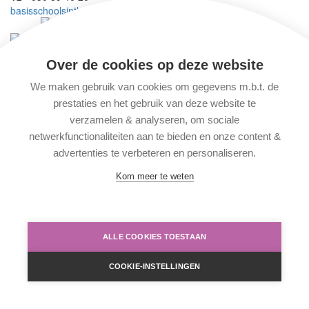
basisschoolsintleosintpieters@slhd.be
Wij maken deel uit van vzw
SKOBO
Wij behoren tot scholengemeenschap
BasisBrugge
Over de cookies op deze website
Solliciteren
We maken gebruik van cookies om gegevens m.b.t. de
prestaties en het gebruik van deze website te
© 2026 Basisschool Sint-Pieters
verzamelen & analyseren, om sociale
Ontwerp Making Pages
netwerkfunctionaliteiten aan te bieden en onze content &
advertenties te verbeteren en personaliseren.
Disclaimer, privacy & cookies
Kom meer te weten
ALLE COOKIES TOESTAAN
COOKIE-INSTELLINGEN