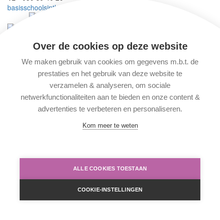
basisschoolsintleosintpieters@slhd.be
Wij maken deel uit van vzw
SKOBO
Wij behoren tot scholengemeenschap
BasisBrugge
Over de cookies op deze website
Solliciteren
We maken gebruik van cookies om gegevens m.b.t. de
prestaties en het gebruik van deze website te
© 2026 Basisschool Sint-Pieters
verzamelen & analyseren, om sociale
Ontwerp Making Pages
netwerkfunctionaliteiten aan te bieden en onze content &
advertenties te verbeteren en personaliseren.
Disclaimer, privacy & cookies
Kom meer te weten
ALLE COOKIES TOESTAAN
COOKIE-INSTELLINGEN