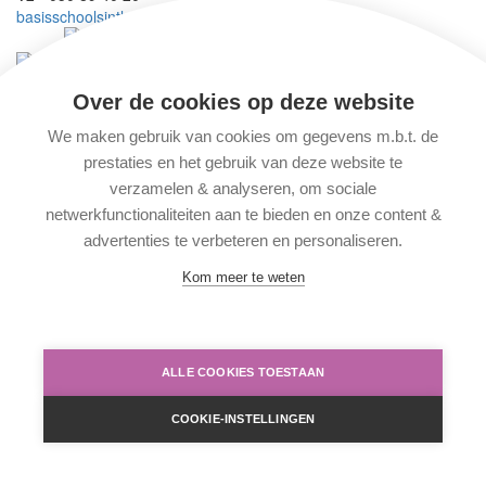
basisschoolsintleosintpieters@slhd.be
Wij maken deel uit van vzw
SKOBO
Wij behoren tot scholengemeenschap
BasisBrugge
Over de cookies op deze website
Solliciteren
We maken gebruik van cookies om gegevens m.b.t. de
prestaties en het gebruik van deze website te
© 2026 Basisschool Sint-Pieters
verzamelen & analyseren, om sociale
Ontwerp Making Pages
netwerkfunctionaliteiten aan te bieden en onze content &
advertenties te verbeteren en personaliseren.
Disclaimer, privacy & cookies
Kom meer te weten
ALLE COOKIES TOESTAAN
COOKIE-INSTELLINGEN