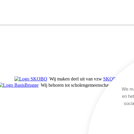
Wij maken deel uit van vzw
SKOBO
Wij behoren tot scholengemeenschap
BasisBrugg
We ma
en he
socia