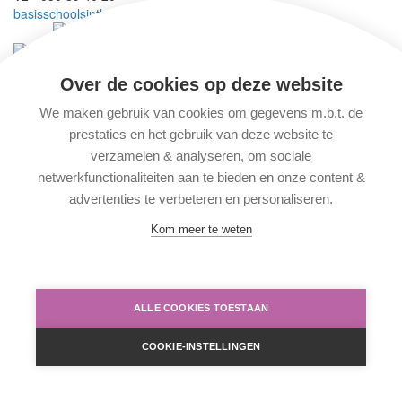
basisschoolsintleosintpieters@slhd.be
Wij maken deel uit van vzw
SKOBO
Wij behoren tot scholengemeenschap
BasisBrugge
Over de cookies op deze website
Solliciteren
We maken gebruik van cookies om gegevens m.b.t. de
prestaties en het gebruik van deze website te
© 2026 Basisschool Sint-Pieters
verzamelen & analyseren, om sociale
Ontwerp Making Pages
netwerkfunctionaliteiten aan te bieden en onze content &
advertenties te verbeteren en personaliseren.
Disclaimer, privacy & cookies
Kom meer te weten
ALLE COOKIES TOESTAAN
COOKIE-INSTELLINGEN