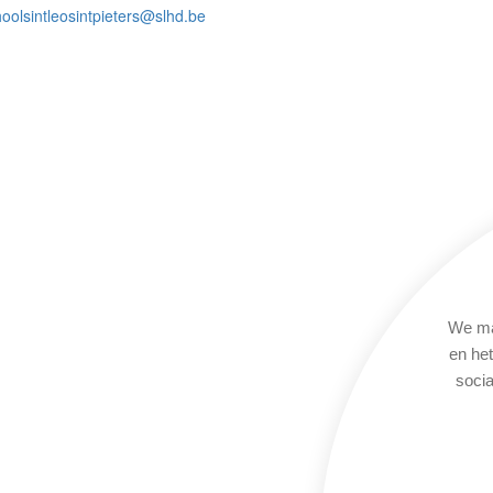
oolsintleosintpieters@slhd.be
We ma
en he
socia