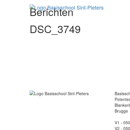
Berichten
DSC_3749
Basissch
Potentes
Blanken
Brugge
V1 - 05
V2 - 05