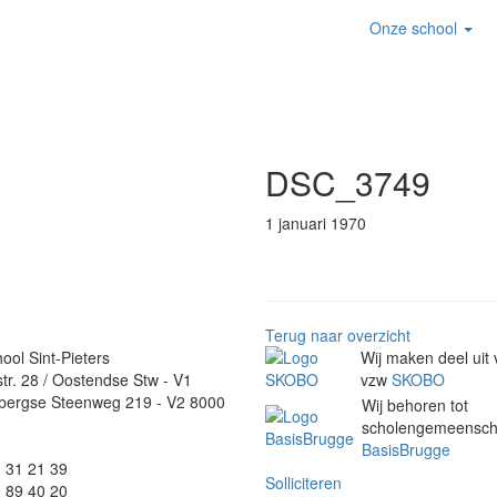
Onze school
DSC_3749
1 januari 1970
Terug naar overzicht
ool Sint-Pieters
Wij maken deel uit
tr. 28 / Oostendse Stw - V1
vzw
SKOBO
bergse Steenweg 219 - V2 8000
Wij behoren tot
scholengemeensc
BasisBrugge
0 31 21 39
Solliciteren
0 89 40 20